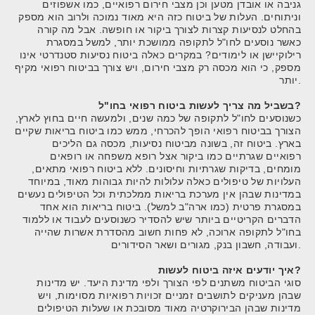
גניבה או אובדן מטען וכן מצבי חירום רפואיים, כמו אשפוזים
וניתוחים. העלות של ביטוח כזה היא מאוד נמוכה ולרוב הוא מספק
בהחלט לנסיעות קצרות לצורך ביקור או חופשה. אבל מה קורה
כאשר נוסעים לחו"ל לתקופה ממושכת יותר, למשל במסגרת
רילוקיישן או לימודים? במקרים כאלה ביטוח נסיעות סטנדרטי אינו
מספק, כי הוא מכסה רק מצבי חירום, ויש צורך בביטוח רפואי מקיף
יותר.
בשביל מה צריך לעשות ביטוח רפואי בחו"ל?
כשנוסעים לחו"ל לתקופה של כמה שנים, ולמעשה חיים בחוץ לארץ,
הצורך בביטוח רפואי הופך להכרחי, ממש כמו ביטוח בריאות שקיים
בארץ. ביטוח זה, בשונה מביטוח נסיעות, מכסה גם הליכים
רפואיים שגרתיים כמו ביקור אצל רופא משפחה או רופאים
מומחים, בדיקות שגרתיות וחיסונים. ללא ביטוח רפואי מתאים,
העלויות של טיפולים כאלה עלולות להיות גבוהות מאוד, במיוחד
במדינות שבהן אין מערכת בריאות ממלכתית וכל הטיפולים נעשים
במסגרת פרטית (כמו ארה"ב למשל). ביטוח בריאות הוא אחד
הדברים הקריטיים ביותר שיש להסדיר כשנוסעים לעבוד או ללמוד
בחו"ל לתקופה ארוכה, לא פחות חשוב מהסדרת אשרות שהייה
ועבודה, חשבון בנק, מגורים ושאר הסידורים.
איך יודעים איזה ביטוח לעשות?
סוגי הביטוח משתנים לפי הצורך ולפי מדינת היעד. יש מדינות
שבהן מעניקים לתושבים זמניים זכויות רפואיות מסוימות, ויש
מדינות שבהן הבירוקרטיה מאוד מסובכת או שעלות הטיפולים