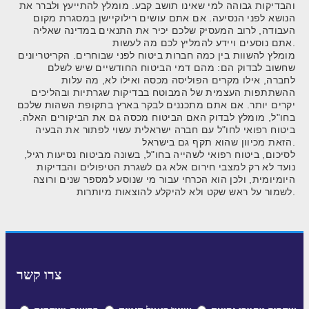
והבדיקות גבוהה למי שאינו תושב קבע. מומלץ להתייעץ ולברר את
הנושא לפני הנסיעה. אם אתם עושים רילוקיישן במסגרת מקום
העבודה, לרוב המעסיק שלכם יכיר את התנאים במדינה שאליה
אתם נוסעים ויידע להמליץ לכם מה לעשות.
מומלץ להשוות בין כמה חברות ביטוח לפני שבוחרים. הקריטריונים
שחשוב לבדוק הם: מהם דמי הביטוח החודשיים שיש לשלם
לחברה, אילו מקרים הפוליסה מכסה ואילו לא, מה עלות
ההשתתפות העצמית של המבוטח בבדיקות שגרתיות ובהליכים
יקרים יותר. אם אתם מתכננים לבקר בארץ בתקופת השהות שלכם
בחו"ל, מומלץ לבדוק האם הביטוח מכסה גם את הביקורים האלה.
ביטוח רפואי לחו"ל עם חברה ישראלית עשוי לפתור את הבעיה
הזאת מכיוון שהוא תקף גם בישראל.
לסיכום, ביטוח רפואי לשהייה בחו"ל, בשונה מביטוח נסיעות רגיל,
נועד לא רק למצבי חירום אלא גם לשגרת הטיפולים והבדיקות
היומיומית, ולכן הוא הכרחי עבור מי שנוסע למספר שנים ורוצה
לשמור על ראש שקט ולא להיקלע להוצאות מיותרות.
צרו קשר