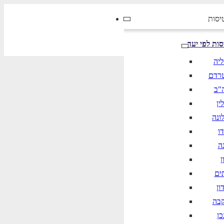
יסות
סות לפי יעד
ליה
רדם
"ב
ין
ונה
ו
ה
ן
ים
ון
קבה
כן