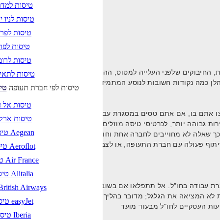
טיסות למדר
טיסות לניו י
טיסות לפר
טיסות לפרי
טיסות לרו
ודות, החיבוקים שלפני העלייה למטוס, ההתרגשות שלפני ההמראה. אולם,
טיסות לתאי
טיסות לפי חברת תעופה
טי
טיסות אל 
 אתם בו, אם אתם טסים במסגרת עבודה בחו"ל. יחסי הגומלין הם פשוט
טיסות ארק
ות גבוהה יותר, לכרטיסי טיסה מוזלים, או לכרטיסי טיסה חינם – שמזכים
טיסות Aegean
כך שאלה לא מחוייבים לחברה אחת וחופשיים לבחור בין מספר חברות שו
וף פעולה עם חברת התעופה, או לצבור נקודות ברכישה בדיוטי-פרי ובחנ
טיסות Aeroflot
טיסות Air France
טיסות Alitalia
סגרת עבודה בחו"ל. אל תתפלאו אם בשובכם ארצה יחכה לכם מכתב מרשו
טיסות ritish Airways
לא המציאה את הגלגל; מדובר בהליך שכיח ברשויות מס בכל העולם, על מנ
טיסות easyJet
טיסות Iberia