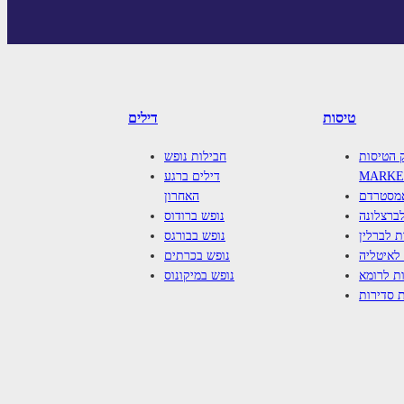
טיסות
דילים
טיסות FLIGHT
חבילות נופש
MARKE
דילים ברגע
אמסטרדם
האחרון
ברצלונה
נופש ברודוס
ת לברלין
נופש בבורגס
לאיטליה
נופש בכרתים
ת לרומא
נופש במיקונוס
 סדירות