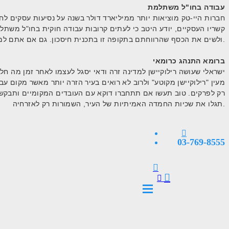
עבודה בחו"ל משתלמת
חברות היי-טק מוציאות יותר ממיליארד דולר בשנה על נסיעות עסקים ל
קשריו העסקיים, יודע היטב כי לעתים קרובות עבודה חוקית בחו"ל משתל
ולשים את הכסף שהרווחתם בתקופה זו בתכנית חיסכון. גם אם אתם למעשה "קורעים את התחת" בחו"ל בזמן שיכולתם לעבוד בנוחות בארץ, אל תשכחו שאף אחד בעצם עוד לא מת מעבודה קשה.
ברומא התנהג כרומאי
ישראלי שעושה רילוקיישן למדינה זרה ודאי יסגל לעצמו לאחר זמן מה ח
מעין "רילוקיישן מקוטע" ולרוב לא רואים בעיר הזרה יותר מאשר מקום
רק לפרקים. טוב תעשו אם תתחברו דוקא עם העובדים המקומיים ותבקשו
תגלו את שכיות החמדה האמיתיות של העיר, השמורות רק לאזרחיה.
03-769-8555