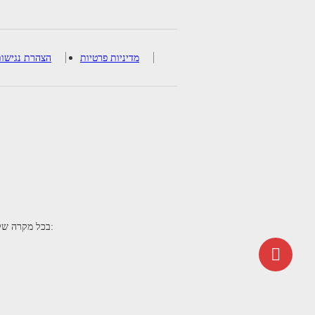
מדיניות פרטיות
הצהרת נגישו
. בכל מקרה של בקשה לאחר הנפקת הכרטיס של : שינוי טיסה ,הזמנת אוכל מיוחד, הוספת כבודה ו/ או ביטול הכרטיס, יש לשלוח את הבקשה בצירוף מספר ההזמנה לכתובת המייל: