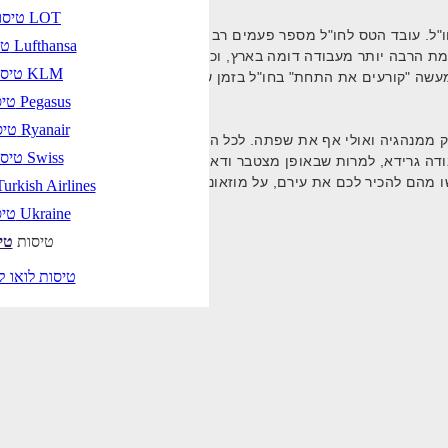
טיסות LOT
חו"ל. עובד הטס לחו"ל מספר פעמים רב בשנה, בין אם כשכיר בחברה ישר
טיסות Lufthansa
מת הרבה יותר מעבודה דומה בארץ, וכי הקשרים שיצר היום יניבו רווחים 
טיסות KLM
טיסות Pegasus
טיסות Ryanair
לק ממנהגיה ואולי אף את שפתה. לכל הפחות הוא ילמד להכירה כאת עירו
טיסות Swiss
 עבודה גרידא, למרות שבאופן מצטבר ודאי בילו בה כמה חודשים טובים.
 מהם להכיר לכם את עירם, על מוזאוניה, מסעדותיה, הפארקים וכל האט
טיסות urkish Airlines
טיסות Ukraine
טיסות
טי
טיסות לואו ק