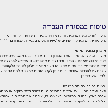
טיסות במסגרת העבודה
טיסה לחו"ל, מאז ומתמיד, היתה אירוע מרגש ויוצא דופן: אריזת המזו
הטיסה שלהם נשחקה; אנשים שלמעשה טסים במסגרת עבודה בחו"ל. להלן כמה נקודות חשובות לנוסע המתמיד.
מועדון הנוסע המתמיד
מועדון הנוסע המתמיד הוא המועדון היחיד שירצה בכם ממש כשם שתרצו
נקודות; ככל שאתם צוברים יותר נקודות אתם זכאים לשדרוג למחלקת שיר
ישנן חברות שאיחדו את מועדוני הנוסע המתמיד שלהן לטובת הלקוחות, 
שלהם גם לחברות אחרות וכיום ניתן לקבל הנחות במלונות להם הסכם שית
לפני שפג תוקפן.
לטוס לחו"ל עם מס הכנסה
האח הגדול שם עין על אנשים המרבים לטוס לחו"ל לרגל עסקים או במ
שלכם בארץ ובחו"ל. התופעה ודאי מרגיזה, אולם רשות המסים הישראלית 
בלילה. מוטב להקדים תרופה למכה ולדאוג לדיווח שוטף ושקוף של המסעות העסקיים לחו"ל מבעוד מועד.