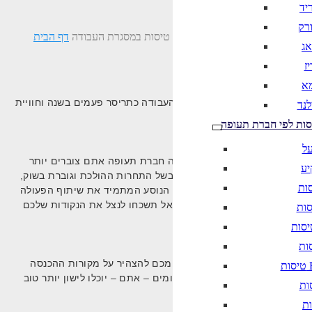
יד
ורק
טיסות במסגרת העבודה
דף הבית
אג
ז
מא
 ישנם אנשים שטסים מטעם מקום העבודה כתריסר פעמים בשנה וחוויית
לנד
סות לפי חברת תעופה
על
ים: ככל שאתם טסים יותר באותה חברת תעופה אתם צוברים יותר
יע
 אתכם בעוד נקודות, וכן הלאה. בשל התחרות ההולכת וגוברת בשוק,
תפות. עם השנים הרחיבו מועדוני הנוסע המתמיד את שיתוף הפעולה
ויות התיירות אשר בבעלותן. רק אל תשכחו לנצל את הנקודות שלכם
ת המסים בתיבת הדואר, המבקש מכם להצהיר על מקורות ההכנסה
B
ת שגם רשויות המס וגם הנישומים – אתם – יוכלו לישון יותר טוב