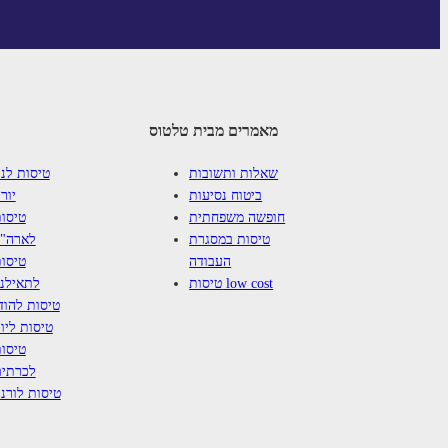
מאמרים מבית טלטוס
שאלות ותשובות
טיסות לני
ביטוח נסיעות
יור
חופשה משפחתית
טיסו
טיסות במסגרת
לארה"
העבודה
טיסו
טיסות low cost
לתאילנ
טיסות להוד
טיסות ליוו
טיסו
לכרתי
טיסות לורנ