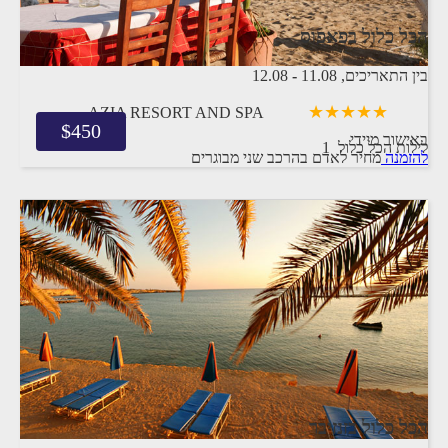
הכל כלול בפאפוס
בין התאריכים,
11.08
-
12.08
AZIA RESORT AND SPA
$
450
באישור מיידי
1 לילות
הכל כלול
להזמנה
מחיר לאדם בהרכב
שני מבוגרים
הכל כלול בזנזיבר