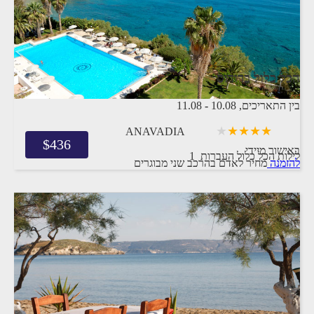
הכל כלול ברודוס
בין התאריכים,
10.08
-
11.08
ANAVADIA
$
436
באישור מיידי
1 לילות
הכל כלול
העברות
להזמנה
מחיר לאדם בהרכב
שני מבוגרים