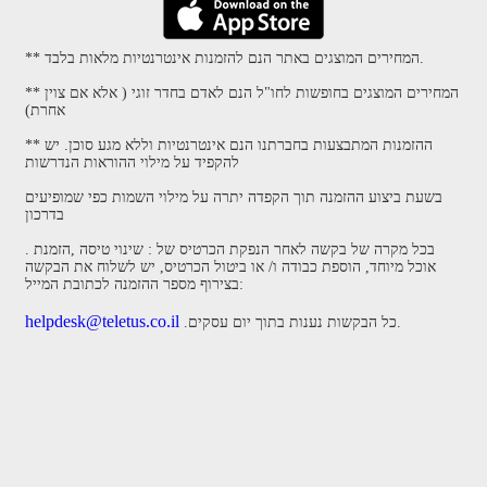
** המחירים המוצגים באתר הנם להזמנות אינטרנטיות מלאות בלבד.
** המחירים המוצגים בחופשות לחו"ל הנם לאדם בחדר זוגי ( אלא אם צוין
אחרת)
** ההזמנות המתבצעות בחברתנו הנם אינטרנטיות וללא מגע סוכן. יש
להקפיד על מילוי ההוראות הנדרשות
בשעת ביצוע ההזמנה תוך הקפדה יתרה על מילוי השמות כפי שמופיעים
בדרכון
. בכל מקרה של בקשה לאחר הנפקת הכרטיס של : שינוי טיסה ,הזמנת
אוכל מיוחד, הוספת כבודה ו/ או ביטול הכרטיס, יש לשלוח את הבקשה
בצירוף מספר ההזמנה לכתובת המייל:
helpdesk@teletus.co.il
.כל הבקשות נענות בתוך יום עסקים.