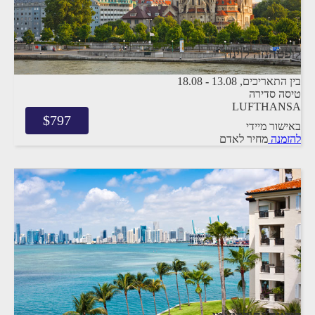
לופטהנזה לוינה
בין התאריכים,
13.08
-
18.08
טיסה סדירה
LUFTHANSA
$
797
באישור מיידי
להזמנה
מחיר לאדם