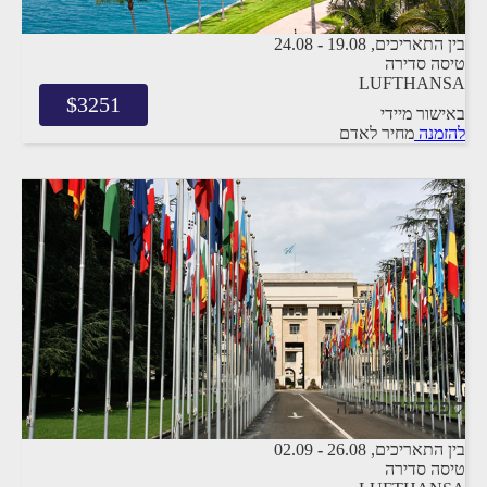
לופטהנזה למיאמי
בין התאריכים,
19.08
-
24.08
טיסה סדירה
LUFTHANSA
$
3251
באישור מיידי
להזמנה
מחיר לאדם
לופטהנזה לג'נבה
בין התאריכים,
26.08
-
02.09
טיסה סדירה