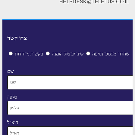
HELPDESK@TELETUS.CO.IL
צרו קשר
שחרור מסמכי נסיעה
שינוי/ביטול הזמנה
בקשות מיוחדות
שם
טלפון
דוא"ל