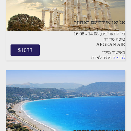
אג'יאן איירליינס לאתונה
בין התאריכים,
14.08
-
16.08
טיסה סדירה
AEGEAN AIR
$
1033
באישור מיידי
להזמנה
מחיר לאדם