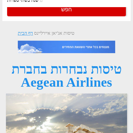
שנה בשתי ספרות
חפש
טיסות אג'יאן איירליינס
דף הבית
טיסות נבחרות בחברת
Aegean Airlines