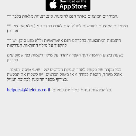
** המחירים המוצגים באתר הנם להזמנות אינטרנטיות מלאות בלבד.
** המחירים המוצגים בחופשות לחו"ל הנם לאדם בחדר זוגי ( אלא אם צוין
אחרת)
** ההזמנות המתבצעות בחברתנו הנם אינטרנטיות וללא מגע סוכן. יש
להקפיד על מילוי ההוראות הנדרשות
בשעת ביצוע ההזמנה תוך הקפדה יתרה על מילוי השמות כפי שמופיעים
בדרכון
. בכל מקרה של בקשה לאחר הנפקת הכרטיס של : שינוי טיסה ,הזמנת
אוכל מיוחד, הוספת כבודה ו/ או ביטול הכרטיס, יש לשלוח את הבקשה
בצירוף מספר ההזמנה לכתובת המייל:
helpdesk@teletus.co.il
.כל הבקשות נענות בתוך יום עסקים.