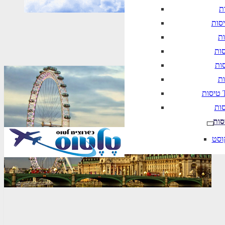
טיסה סדירה
T
סות
וסט