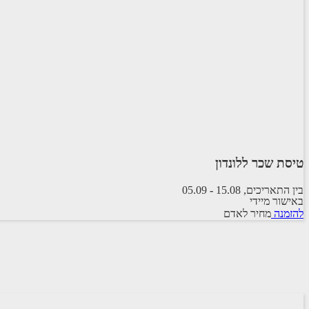
טיסת שכר ללונדון
בין התאריכים,
15.08
-
05.09
באישור מיידי
טיסת שכר
להזמנה
מחיר לאדם
ARKIA AIRLINES