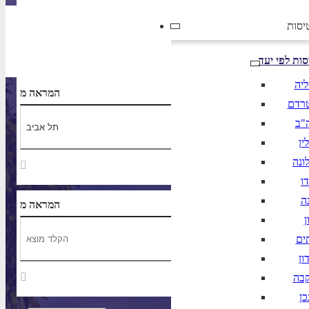
יסות
הרכב נוסעים
סות לפי יעד
ליה
נחיתה ב
המראה מ
רדם
"ב
ין
ונה
ו
ה
נחיתה ב
המראה מ
ן
ים
ון
קבה
כן