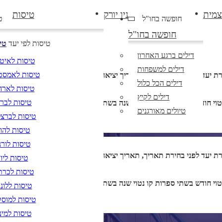
צמית
ניו יורק
טיסות
חופשה בחו"ל
ט
חופשה בחו"ל
טיסות לפי יעד
טי
דילים ברגע האחרון
טיסות לאיט
דילים למשפחות
טיסות לאמסט
רת יעד לפני בחירת תאריך,
תאריך יציאה,
מתי? יום, חודש, שנה
דילים הכל כלול
טיסות לארה
דילים לקיץ
טיסות לברל
DD/MM/YY
טיולים מאורגנים
טיסות לברצל
טיסות להוד
טיסות לורנ
רת יעד לפני בחירת תאריך,
תאריך יציאה,
מתי? יום, חודש, שנה
טיסות ליוו
טיסות לכרת
DD/MM/YY
טיסות ללונד
טיסות למוס
טיסות למינ