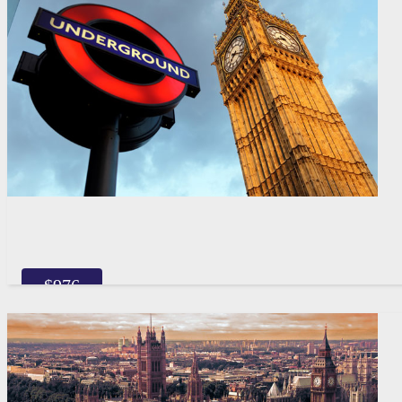
$
976