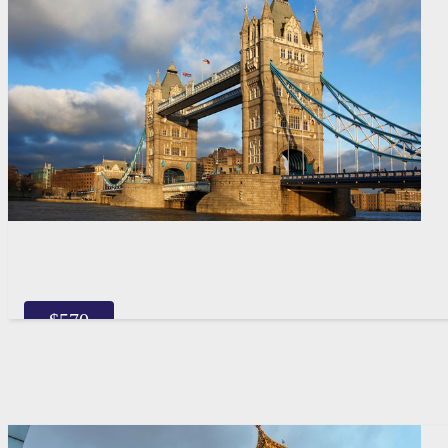
$
570