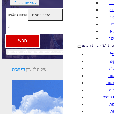
יד
הוסף עוד טיסה
ורק
הרכב נוסעים
אג
ז
מא
לנד
חפש
סות לפי חברת תעופה
חיפוש מתקדם
אפשרויות החיפוש הנוספות מוצגות לפני הכפתור
על
יע
טיסות ללונדון
דף הבית
B