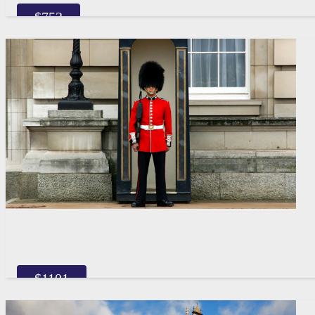
$
753
$
1101