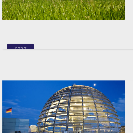
$
727