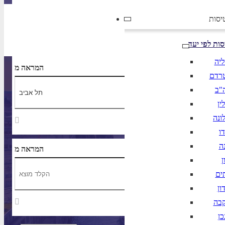
יסות
הרכב נוסעים
סות לפי יעד
ליה
נחיתה ב
המראה מ
רדם
"ב
ין
ונה
ו
ה
נחיתה ב
המראה מ
ן
ים
ון
קבה
כן