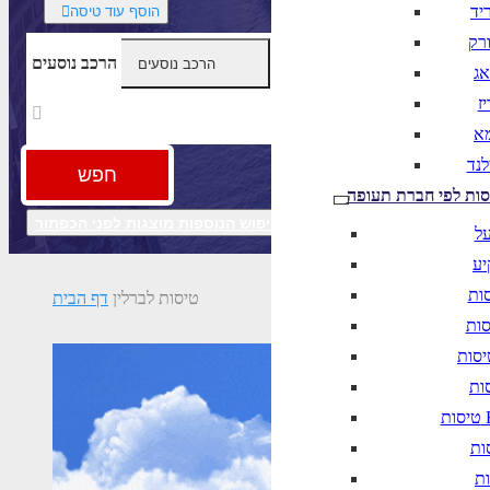
יד
הוסף עוד טיסה
ורק
הרכב נוסעים
אג
ז
מא
לנד
חפש
סות לפי חברת תעופה
חיפוש מתקדם
אפשרויות החיפוש הנוספות מוצגות לפני הכפתור
על
יע
טיסות לברלין
דף הבית
B