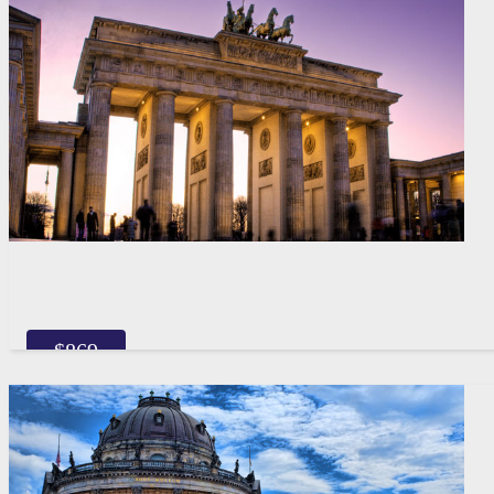
$
869