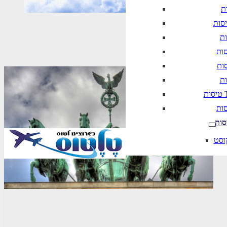
טיסה סדירה
T
סות
וסט