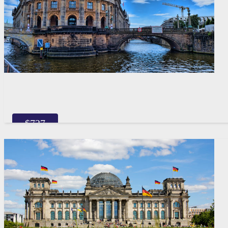
$
727