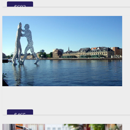
$
603
$
465